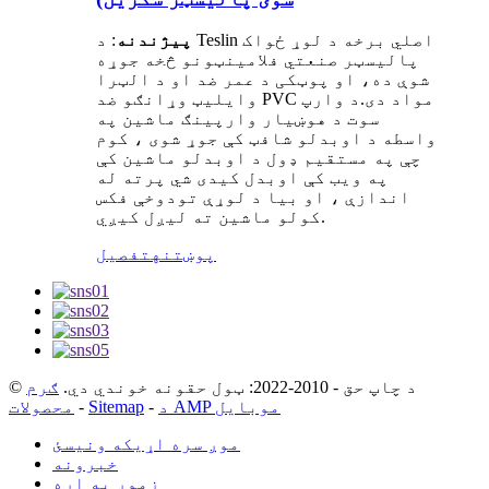
پیژندنه
: د Teslin اصلي برخه د لوړ ځواک
پالیسټر صنعتي فلامینټونو څخه جوړه
شوې ده، او پوټکی د عمر ضد او د الټرا
وایلیټ وړانګو ضد PVC مواد دی.د وارپ
سوت د هوښیار وارپینګ ماشین په
واسطه د اوبدلو شافټ کې جوړ شوی ، کوم
چې په مستقیم ډول د اوبدلو ماشین کې
په ویب کې اوبدل کیدی شي پرته له
اندازې ، او بیا د لوړې تودوخې فکس
کولو ماشین ته لیږل کیږي.
پوښتنه
تفصیل
© د چاپ حق - 2010-2022: ټول حقونه خوندي دي.
ګرم
د AMP موبایل
-
Sitemap
-
محصولات
موږ سره اړیکه ونیسئ
خبرونه
زموږ په اړه