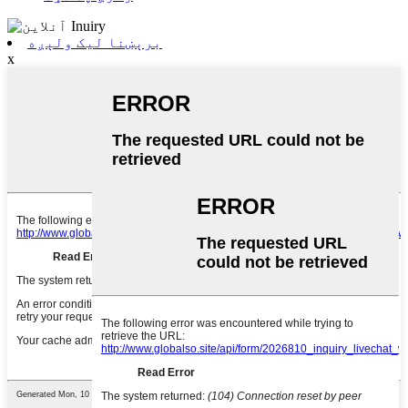
برېښنا لیک ولېږه
x