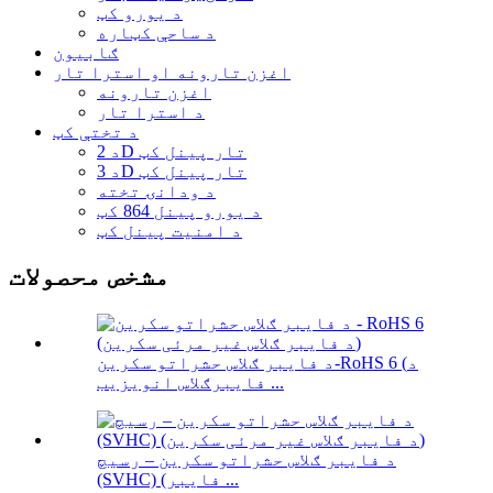
د یورو کټ
د ساحې کټاره
ګابیون
اغزن تارونه او استرا تار
اغزن تارونه
د استرا تار
د تختې کټ
د 2D تار پینل کټ
د 3D تار پینل کټ
د ودانۍ تخته
د یورو پینل 864 کټ
د امنیت پینل کټ
مشخص محصولات
د فایبر ګلاس حشراتو سکرین-RoHS 6 (د
فایبرګلاس انویزیب ...
د فایبر ګلاس حشراتو سکرین – رسیچ
(SVHC) (فایبر ...