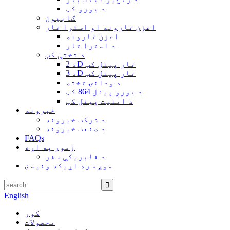
د یورو کټ
ګابیون
اغزن تارونه او استرا تار
اغزن تارونه
د استرا تار
د تختې کټ
د 2D تار پینل کټ
د 3D تار پینل کټ
د ودانۍ تخته
د یورو پینل 864 کټ
د امنیت پینل کټ
خبرونه
د شرکت خبرونه
د صنعت خبرونه
FAQs
زموږ په اړه
د فابریکې سفر
موږ سره اړیکه ونیسئ
English
کور
محصولات