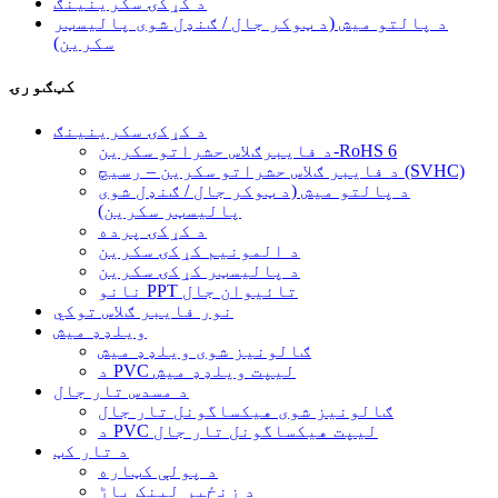
د کړکۍ سکرینینګ
د پالتو میش (د ټوکر جال / ګنډل شوی پالیسټر
سکرین)
کټګورۍ
د کړکۍ سکرینینګ
د فایبرګلاس حشراتو سکرین-RoHS 6
د فایبر ګلاس حشراتو سکرین – رسیچ (SVHC)
د پالتو میش (د ټوکر جال / ګنډل شوی
پالیسټر سکرین)
د کړکۍ پرده
د المونیم کړکۍ سکرین
د پالیسټر کړکۍ سکرین
نانو PPT تائیوان جال
نور فایبر ګلاس توکي
ویلډډ میش
ګالونیز شوی ویلډډ میش
د PVC لیپت ویلډډ میش
د مسدس تار جال
ګالونیز شوی هیکساگونل تار جال
د PVC لیپت هیکساگونل تار جال
د تار کټ
د پولې کټاره
د زنځیر لینک باڑ