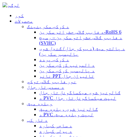
کور
محصولات
د کړکۍ سکرینینګ
د فایبرګلاس حشراتو سکرین-RoHS 6
د فایبر ګلاس حشراتو سکرین – رسیچ
(SVHC)
د پالتو میش (د ټوکر جال / ګنډل شوی
پالیسټر سکرین)
د کړکۍ پرده
د المونیم کړکۍ سکرین
د پالیسټر کړکۍ سکرین
نانو PPT تائیوان جال
نور فایبر ګلاس توکي
د مسدس تار جال
ګالونیز شوی هیکساگونل تار جال
د PVC لیپت هیکساگونل تار جال
ویلډډ میش
ګالونیز شوی ویلډډ میش
د PVC لیپت ویلډډ میش
د تار کټ
د ساحې کټاره
د پولې کټاره
د زنځیر لینک باڑ