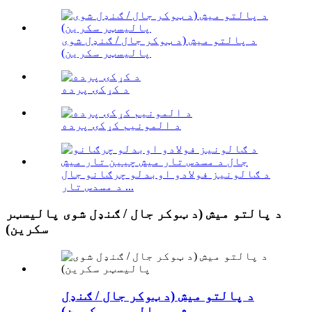
د پالتو میش (د ټوکر جال / ګنډل شوی
پالیسټر سکرین)
د کړکۍ پرده
د المونیم کړکۍ پرده
د ګالونیز فولادو اوبدلو چرګانو جال
د مسدس تار ...
د پالتو میش (د ټوکر جال / ګنډل شوی پالیسټر
سکرین)
د پالتو میش (د ټوکر جال / ګنډل
شوی پالیسټر سکرین)